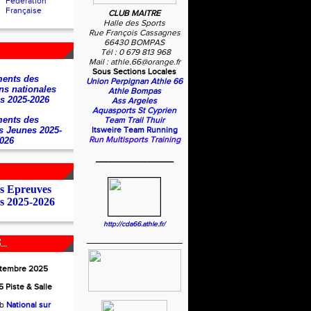
Fédération
Française
CLUB MAITRE
Halle des Sports
Rue François Cassagnes
66430 BOMPAS
Tél : 0 679 813 968
Mail : athle.66@orange.fr
Sous Sections Locales
ents des
Union Perpignan Athle 66
ns nationales
Athle Bompas
s 2025-2026
Ass Argeles
Aquasports St Cyprien
ents des
Team Trail Thuir
s Jeunes 2025-
Itsweire Team Running
Run Multisports Training
026
________________
es Epreuves
s 2025-2026
http://cda66.athle.fr/
_______________________
..
ptembre 2025
 Piste & Salle
ub
National sur