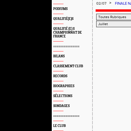
PARALYM
>
02/07
FINALE N
PODIUMS
QUALIFIÉ(E)S
QUALIFIÉ (E) S
CHAMPIONNAT DE
FRANCE
===============
BILANS
CLASSEMENT CLUB
RECORDS
BIOGRAPHIES
SÉLECTIONS
SONDAGES
===============
LE CLUB