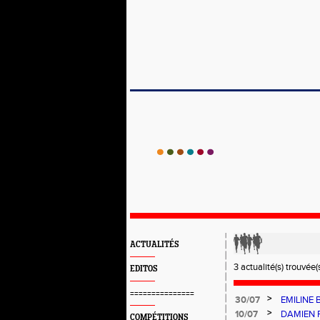
ACTUALITÉS
3 actualité(s) trouvée(s
EDITOS
===============
>
30/07
EMILINE
SOUS LA 
>
10/07
DAMIEN 
COMPÉTITIONS