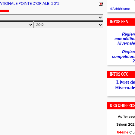
PIQUES DE LONDRES 2012
ATIONALE POINTE D'OR ALBI 2012
d'Athlétisme.
INFOS FFA
Règlem
compétitio
Hivernale
Règlem
compétition
2
INFOS OCC
Livret d
Hivernale
DES CHIFFRES.
Au 1er se
Saison 2025
64ème
Cl