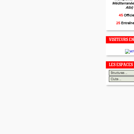
Méditerranée,
Albi)
45
Offici
25
Entraîn
VISITEURS EN
LES ESPACES