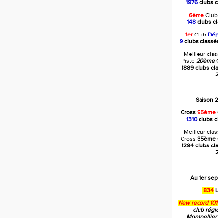
1976
clubs c
6ème
Clu
148
clubs c
1er
Club
Dép
9
clubs class
Meilleur cla
Piste
20ème
C
1889 clubs cl
2
Saison 
Cross
95ème
1310
clubs c
Meilleur cla
Cross
35ème
1294 clubs cl
2
_________
Au 1er se
834
L
New record 101
club régi
Montpellier