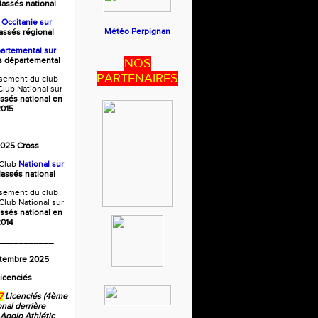
lassés national
b
Occitanie
sur
Météo Perpignan
lassés régional
artemental sur
és départemental
NOS
PARTENAIRES
ssement du club
lub National sur
assés national en
015
2025 Cross
Club
National sur
lassés national
ssement du club
Club National sur
assés national en
014
___________
ptembre 2025
icenciés
7
Licenciés (4ème
onal derrière
 Agglo Athlétic