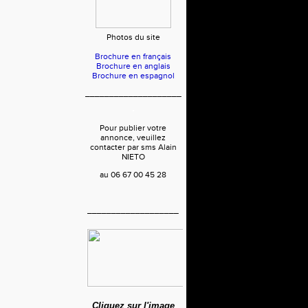
Photos du site
Brochure en français
Brochure en anglais
Brochure en espagnol
____________________
Pour publier votre
annonce, veuillez
contacter par sms Alain
NIETO
au 06 67 00 45 28
___________________
Cliquez sur l'image