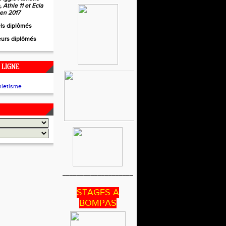
 Athle 11 et Ecla
 en 2017
els diplômés
eurs diplômés
 LIGNE
____________________
STAGES A
BOMPAS