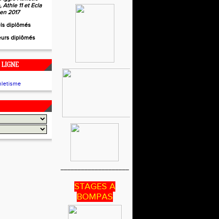
 Athle 11 et Ecla
 en 2017
els diplômés
eurs diplômés
 LIGNE
____________________
STAGES A
BOMPAS