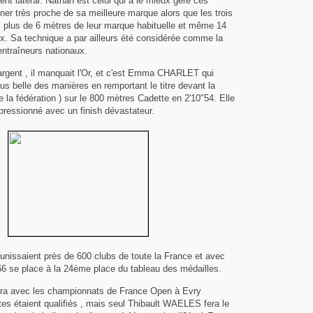
vent latéral. Nathan est celui qui a le mieux géré ces
ner très proche de sa meilleure marque alors que les trois
 plus de 6 mètres de leur marque habituelle et même 14
ux. Sa technique a par ailleurs été considérée comme la
entraîneurs nationaux.
'argent , il manquait l'Or, et c'est Emma CHARLET qui
plus belle des manières en remportant le titre devant la
e la fédération ) sur le 800 mètres Cadette en 2'10"54. Elle
pressionné avec un finish dévastateur.
nissaient près de 600 clubs de toute la France et avec
 66 se place à la 24ème place du tableau des médailles.
era avec les championnats de France Open à Evry
tes étaient qualifiés , mais seul Thibault WAELES fera le