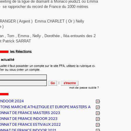
meeting de la ligue de diamant à Monaco jeudi21 où Emma
se rapprocher du record de France du 1000 mètres
ERANGER ( Argent ) Emma CHARLET ( Or ) Nelly
 )
an , Tom , Emma , Nelly , Dorothée , Iléa entourés des 2
et Patrick SARRAT
les Réactions
actualité
ité il faut posséder un compte sur le site FFA, utilisez la rubrique ci-
fier ou vous créer un compte.
|
mot de passe oublié ?
INDOOR 2024
TONS MARCHE ATHLETIQUE ET EUROPE MASTERS A
A
NNAT DE FRANCE MASTERS 2023
NNAT DE FRANCE INDOOR 2023
NNAT DE FRANCE ESTIVAUX 2022
NNAT DE FRANCE INDOOR 2021