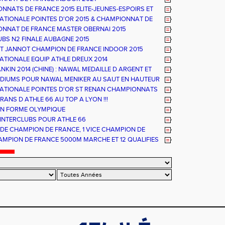
NNATS DE FRANCE 2015 ELITE-JEUNES-ESPOIRS ET
UX ATHLE 66 - UN TITRE ET UN PODIUM
NATIONALE POINTES D'OR 2015 & CHAMPIONNAT DE
ATHLE 66
NNAT DE FRANCE MASTER OBERNAI 2015
UBS N2 FINALE AUBAGNE 2015
T JANNOT CHAMPION DE FRANCE INDOOR 2015
NATIONALE EQUIP ATHLE DREUX 2014
NKIN 2014 (CHINE) : NAWAL MEDAILLE D ARGENT ET
DE FRANCE
DIUMS POUR NAWAL MENIKER AU SAUT EN HAUTEUR
NATIONALE POINTES D'OR ST RENAN CHAMPIONNATS
E ESPOIRS ET NATIONAUX ALBI
RANS D ATHLE 66 AU TOP A LYON !!!
N FORME OLYMPIQUE
INTERCLUBS POUR ATHLE 66
S DE CHAMPION DE FRANCE, 1 VICE CHAMPION DE
ET UNE 3EME PLACE POUR ATHLE 66
AMPION DE FRANCE 5000M MARCHE ET 12 QUALIFIES
NCE HIVERNAUX