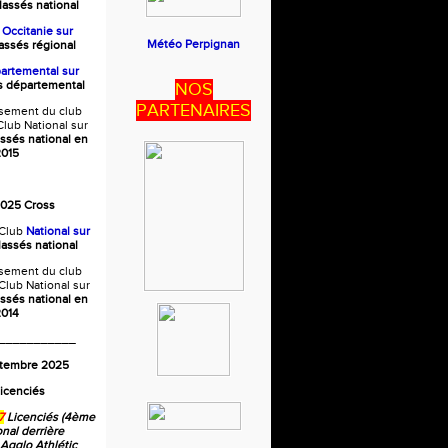
lassés national
b
Occitanie
sur
Météo Perpignan
lassés régional
artemental sur
és départemental
NOS
PARTENAIRES
ssement du club
lub National sur
assés national en
015
2025 Cross
Club
National sur
lassés national
ssement du club
Club National sur
assés national en
014
___________
ptembre 2025
icenciés
7
Licenciés (4ème
onal derrière
 Agglo Athlétic