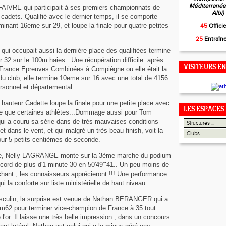
Méditerranée,
FAIVRE qui participait à ses premiers championnats de
Albi)
cadets. Qualifié avec le dernier temps, il se comporte
inant 16eme sur 29, et loupe la finale pour quatre petites
45
Offici
25
Entraîn
ui occupait aussi la dernière place des qualifiées termine
 32 sur le 100m haies . Une récupération difficile après
VISITEURS EN
France Epreuves Combinées à Compiègne ou elle était la
du club, elle termine 10eme sur 16 avec une total de 4156
ersonnel et départemental.
hauteur Cadette loupe la finale pour une petite place avec
LES ESPACES
 que certaines athlètes...Dommage aussi pour Tom
i a couru sa série dans de très mauvaises conditions
et dans le vent, et qui malgré un très beau finish, voit la
pour 5 petits centièmes de seconde.
he, Nelly LAGRANGE monte sur la 3ème marche du podium
ecord de plus d'1 minute 30 en 50'49'"41.. Un peu moins de
ant , les connaisseurs apprécieront !!! Une performance
ui la conforte sur liste ministérielle de haut niveau.
asculin, la surprise est venue de Nathan BERANGER qui a
0m62 pour terminer vice-champion de France à 35 tout
 l'or. Il laisse une très belle impression , dans un concours