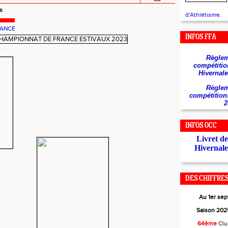
in
d'Athlétisme.
RANCE
INFOS FFA
Règlem
compétitio
Hivernale
Règlem
compétition
2
INFOS OCC
Livret d
Hivernale
DES CHIFFRES.
Au 1er se
Saison 2025
64ème
Cl