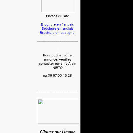
Photos du site
Brochure en français
Brochure en anglais
Brochure en espagnol
____________________
Pour publier votre
annonce, veuillez
contacter par sms Alain
NIETO
au 06 67 00 45 28
___________________
Cliquez sur l'image