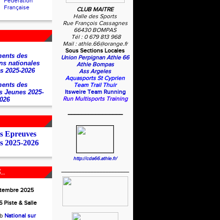
Fédération
Française
CLUB MAITRE
Halle des Sports
Rue François Cassagnes
66430 BOMPAS
Tél : 0 679 813 968
Mail : athle.66@orange.fr
Sous Sections Locales
ents des
Union Perpignan Athle 66
ns nationales
Athle Bompas
s 2025-2026
Ass Argeles
Aquasports St Cyprien
ents des
Team Trail Thuir
s Jeunes 2025-
Itsweire Team Running
Run Multisports Training
026
________________
es Epreuves
s 2025-2026
http://cda66.athle.fr/
_______________________
..
ptembre 2025
 Piste & Salle
ub
National sur