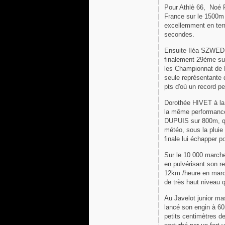
Pour Athlè 66, Noé 
France sur le 1500m 
excellemment en term
secondes.
Ensuite Iléa SZWED q
finalement 29ème sur
les Championnat de 
seule représentante 
pts d'où un record p
Dorothée HIVET à la 
la même performance
DUPUIS sur 800m, qu
météo, sous la pluie 
finale lui échapper 
Sur le 10 000 marc
en pulvérisant son r
12km /heure en march
de très haut niveau q
Au Javelot junior m
lancé son engin à 6
petits centimètres de