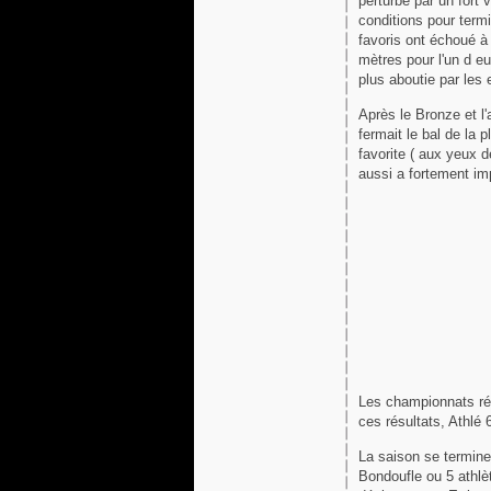
perturbé par un fort 
conditions pour termi
favoris ont échoué à
mètres pour l'un d e
plus aboutie par les 
Après le Bronze et l
fermait le bal de la 
favorite ( aux yeux d
aussi a fortement im
Les championnats réu
ces résultats, Athlé
La saison se termin
Bondoufle ou 5 athlè