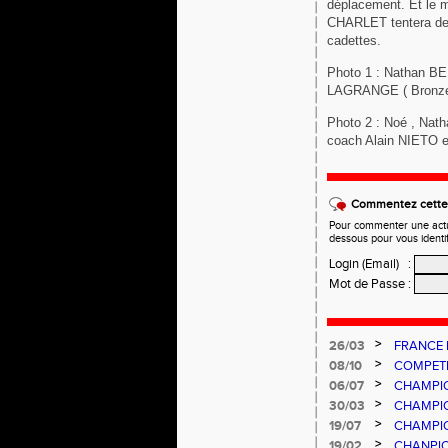
déplacement. Et le 
CHARLET tentera de 
cadettes.
Photo 1 : Nathan B
LAGRANGE ( Bronze
Photo 2 : Noé , Nath
coach Alain NIETO 
Commentez cette 
Pour commenter une actual
dessous pour vous identi
Login (Email)
:
Mot de Passe
:
>
26/03
FRANCE 
>
08/10
COMPETI
PESCAR
>
06/07
CHAMPIO
>
30/03
CHAMPIO
>
19/07
CHAMPIO
>
19/02
CHANPIO