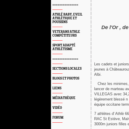
===============
ATHLÉ BABY, EVEIL
ATHLÈTIQUE ET
POUSSINS
De l'Or , d
VETERANS ATHLE
COMPÉTITEURS
SPORT ADAPTÉ
ATHLÉTISME
===============
Les cadets et junior
SECTIONS LOCALES
jeunes à Châteaurou
Albi.
BLOGS ET PHOTOS
Chez les minimes, 
LIENS
lancer de marteau a
VILLEGAS avec 34,2
MÉDIATHÈQUE
légèrement blessé n a
équipe occitane term
VIDÉO
7 athlètes d' Athlè 6
FORUM
RAC St Estève, Maïw
3000m juniors filles 