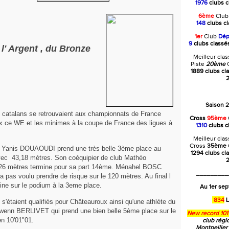
1976
clubs c
6ème
Clu
148
clubs c
1er
Club
Dép
9
clubs class
e l' Argent , du Bronze
Meilleur cla
Piste
20ème
C
1889 clubs cl
2
Saison 
s catalans se retrouvaient aux championnats de France
Cross
95ème
x ce WE et les minimes à la coupe de France des ligues à
1310
clubs c
Meilleur cla
Cross
35ème
Yanis DOUAOUDI prend une très belle 3ème place au
1294 clubs cl
vec 43,18 mètres. Son coéquipier de club Mathéo
2
6 mètres termine pour sa part 14ème. Ménahel BOSC
_________
 pas voulu prendre de risque sur le 120 mètres. Au final l
ine sur le podium à la 3eme place.
Au 1er se
834
L
6 s'étaient qualifiés pour Châteauroux ainsi qu'une athlète du
enn BERLIVET qui prend une bien belle 5ème place sur le
New record 101
en 10'01"01.
club régi
Montpellier