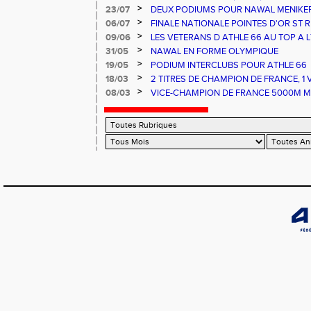
RECORD DE FRANCE
>
23/07
DEUX PODIUMS POUR NAWAL MENIKER
>
06/07
FINALE NATIONALE POINTES D'OR ST
D FRANCE ESPOIRS ET NATIONAUX ALB
>
09/06
LES VETERANS D ATHLE 66 AU TOP A LY
>
31/05
NAWAL EN FORME OLYMPIQUE
>
19/05
PODIUM INTERCLUBS POUR ATHLE 66
>
18/03
2 TITRES DE CHAMPION DE FRANCE, 1
FRANCE ET UNE 3EME PLACE POUR AT
>
08/03
VICE-CHAMPION DE FRANCE 5000M MA
AUX FRANCE HIVERNAUX