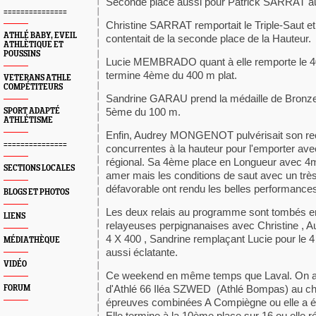
Seconde place aussi pour Patrick SARRAT au 
===============
Christine SARRAT remportait le Triple-Saut et 
ATHLÉ BABY, EVEIL
contentait de la seconde place de la Hauteur.
ATHLÈTIQUE ET
POUSSINS
Lucie MEMBRADO quant à elle remporte le 4
termine 4ème du 400 m plat.
VETERANS ATHLE
COMPÉTITEURS
Sandrine GARAU prend la médaille de Bronze
5ème du 100 m.
SPORT ADAPTÉ
ATHLÉTISME
Enfin, Audrey MONGENOT pulvérisait son rec
===============
concurrentes à la hauteur pour l'emporter ave
régional. Sa 4ème place en Longueur avec 4m9
SECTIONS LOCALES
amer mais les conditions de saut avec un très 
défavorable ont rendu les belles performances 
BLOGS ET PHOTOS
Les deux relais au programme sont tombés e
LIENS
relayeuses perpignanaises avec Christine , A
4 X 400 , Sandrine remplaçant Lucie pour le 4 
MÉDIATHÈQUE
aussi éclatante.
VIDÉO
Ce weekend en même temps que Laval. On av
d'Athlé 66 Iléa SZWED (Athlé Bompas) au c
FORUM
épreuves combinées A Compiègne ou elle a été 
Elle termine à la 10ème place sur 16 ou elle r