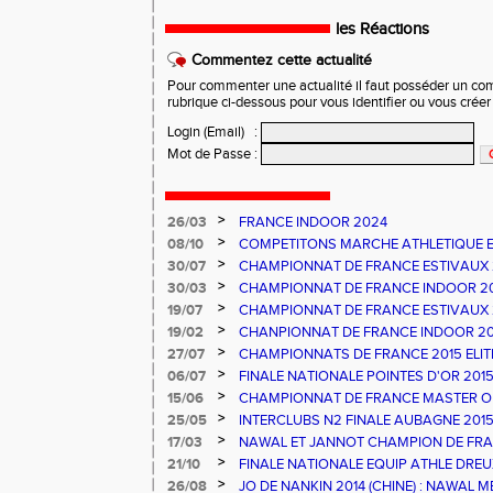
les Réactions
Commentez cette actualité
Pour commenter une actualité il faut posséder un compt
rubrique ci-dessous pour vous identifier ou vous crée
Login (Email)
:
Mot de Passe
:
>
26/03
FRANCE INDOOR 2024
>
08/10
COMPETITONS MARCHE ATHLETIQUE E
PESCARA
>
30/07
CHAMPIONNAT DE FRANCE ESTIVAUX
>
30/03
CHAMPIONNAT DE FRANCE INDOOR 2
>
19/07
CHAMPIONNAT DE FRANCE ESTIVAUX
>
19/02
CHANPIONNAT DE FRANCE INDOOR 20
>
27/07
CHAMPIONNATS DE FRANCE 2015 ELIT
NATIONAUX ATHLE 66 - UN TITRE ET 
>
06/07
FINALE NATIONALE POINTES D'OR 20
FRANCE ATHLE 66
>
15/06
CHAMPIONNAT DE FRANCE MASTER OB
>
25/05
INTERCLUBS N2 FINALE AUBAGNE 201
>
17/03
NAWAL ET JANNOT CHAMPION DE FRA
>
21/10
FINALE NATIONALE EQUIP ATHLE DREU
>
26/08
JO DE NANKIN 2014 (CHINE) : NAWAL M