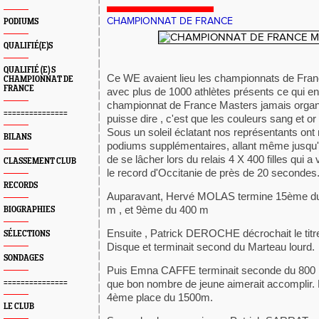
CHAMPIONNAT DE FRANCE
PODIUMS
QUALIFIÉ(E)S
QUALIFIÉ (E) S
Ce WE avaient lieu les championnats de Fra
CHAMPIONNAT DE
FRANCE
avec plus de 1000 athlètes présents ce qui en 
championnat de France Masters jamais organi
===============
puisse dire , c'est que les couleurs sang et or 
Sous un soleil éclatant nos représentants ont 
BILANS
podiums supplémentaires, allant même jusqu'
de se lâcher lors du relais 4 X 400 filles qui a
CLASSEMENT CLUB
le record d'Occitanie de près de 20 secondes
RECORDS
Auparavant, Hervé MOLAS termine 15ème du
m , et 9ème du 400 m
BIOGRAPHIES
Ensuite , Patrick DEROCHE décrochait le titr
SÉLECTIONS
Disque et terminait second du Marteau lourd.
SONDAGES
Puis Emna CAFFE terminait seconde du 800 
===============
que bon nombre de jeune aimerait accomplir. El
4ème place du 1500m.
LE CLUB