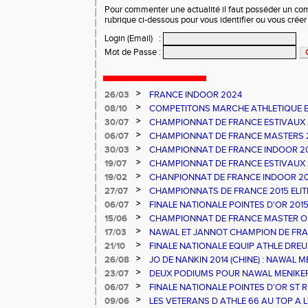
Pour commenter une actualité il faut posséder un compt
rubrique ci-dessous pour vous identifier ou vous crée
Login (Email)
:
Mot de Passe
:
>
26/03
FRANCE INDOOR 2024
>
08/10
COMPETITONS MARCHE ATHLETIQUE E
PESCARA
>
30/07
CHAMPIONNAT DE FRANCE ESTIVAUX
>
06/07
CHAMPIONNAT DE FRANCE MASTERS 
>
30/03
CHAMPIONNAT DE FRANCE INDOOR 2
>
19/07
CHAMPIONNAT DE FRANCE ESTIVAUX
>
19/02
CHANPIONNAT DE FRANCE INDOOR 20
>
27/07
CHAMPIONNATS DE FRANCE 2015 ELIT
NATIONAUX ATHLE 66 - UN TITRE ET 
>
06/07
FINALE NATIONALE POINTES D'OR 20
FRANCE ATHLE 66
>
15/06
CHAMPIONNAT DE FRANCE MASTER OB
>
17/03
NAWAL ET JANNOT CHAMPION DE FRA
>
21/10
FINALE NATIONALE EQUIP ATHLE DREU
>
26/08
JO DE NANKIN 2014 (CHINE) : NAWAL M
RECORD DE FRANCE
>
23/07
DEUX PODIUMS POUR NAWAL MENIKER
>
06/07
FINALE NATIONALE POINTES D'OR ST
D FRANCE ESPOIRS ET NATIONAUX ALB
>
09/06
LES VETERANS D ATHLE 66 AU TOP A LY