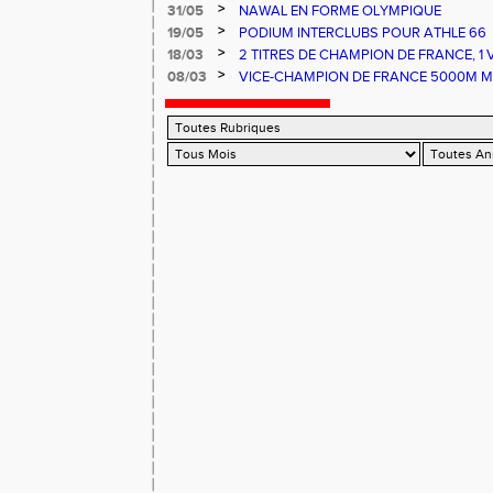
>
31/05
NAWAL EN FORME OLYMPIQUE
>
19/05
PODIUM INTERCLUBS POUR ATHLE 66
>
18/03
2 TITRES DE CHAMPION DE FRANCE, 1
FRANCE ET UNE 3EME PLACE POUR AT
>
08/03
VICE-CHAMPION DE FRANCE 5000M MA
AUX FRANCE HIVERNAUX