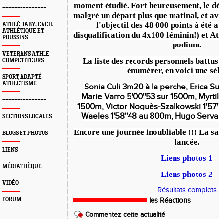
moment étudié. Fort heureusement, le dé
===============
malgré un départ plus que matinal, et av
l'objectif des 48 000 points à été 
ATHLÉ BABY, EVEIL
ATHLÈTIQUE ET
disqualification du 4x100 féminin!) et At
POUSSINS
podium.
VETERANS ATHLE
La liste des records personnels battus
COMPÉTITEURS
énumérer, en voici une sél
SPORT ADAPTÉ
ATHLÉTISME
Sonia Culi 3m20 à la perche, Erica S
Marie Varro 5'00''53 sur 1500m, Myrti
===============
1500m, Victor Noguès-Szalkowski 1'57'
Waeles 1'58''48 au 800m, Hugo Serva
SECTIONS LOCALES
Encore une journée inoubliable !!! La s
a
BLOGS ET PHOTOS
lancée.
LIENS
Liens photos 1
MÉDIATHÈQUE
Liens photos 2
VIDÉO
Résultats complets
FORUM
les Réactions
Commentez cette actualité