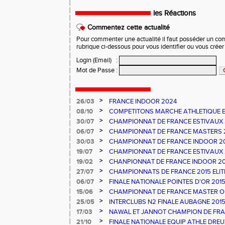
les Réactions
Commentez cette actualité
Pour commenter une actualité il faut posséder un compt
rubrique ci-dessous pour vous identifier ou vous crée
Login (Email)
:
Mot de Passe
:
>
26/03
FRANCE INDOOR 2024
>
08/10
COMPETITONS MARCHE ATHLETIQUE E
PESCARA
>
30/07
CHAMPIONNAT DE FRANCE ESTIVAUX
>
06/07
CHAMPIONNAT DE FRANCE MASTERS 
>
30/03
CHAMPIONNAT DE FRANCE INDOOR 2
>
19/07
CHAMPIONNAT DE FRANCE ESTIVAUX
>
19/02
CHANPIONNAT DE FRANCE INDOOR 20
>
27/07
CHAMPIONNATS DE FRANCE 2015 ELIT
NATIONAUX ATHLE 66 - UN TITRE ET 
>
06/07
FINALE NATIONALE POINTES D'OR 20
FRANCE ATHLE 66
>
15/06
CHAMPIONNAT DE FRANCE MASTER OB
>
25/05
INTERCLUBS N2 FINALE AUBAGNE 201
>
17/03
NAWAL ET JANNOT CHAMPION DE FRA
>
21/10
FINALE NATIONALE EQUIP ATHLE DREU