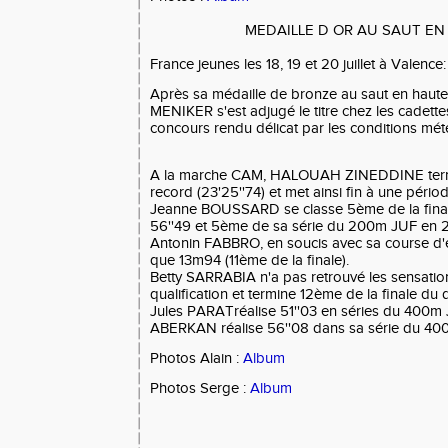
MEDAILLE D OR AU SAUT E
France jeunes les 18, 19 et 20 juillet à Valence:
Après sa médaille de bronze au saut en hauteu
MENIKER s'est adjugé le titre chez les cadettes
concours rendu délicat par les conditions mé
A la marche CAM, HALOUAH ZINEDDINE term
record (23'25''74) et met ainsi fin à une pério
Jeanne BOUSSARD se classe 5ème de la fin
56''49 et 5ème de sa série du 200m JUF en 2
Antonin FABBRO, en soucis avec sa course d'él
que 13m94 (11ème de la finale).
Betty SARRABIA n'a pas retrouvé les sensati
qualification et termine 12ème de la finale d
Jules PARATréalise 51''03 en séries du 400
ABERKAN réalise 56''08 dans sa série du 40
Photos Alain :
Album
Photos Serge :
Album