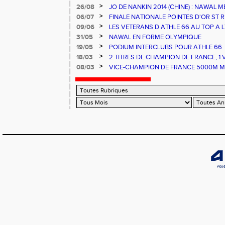
>
26/08
JO DE NANKIN 2014 (CHINE) : NAWAL M
RECORD DE FRANCE
>
06/07
FINALE NATIONALE POINTES D'OR ST
D FRANCE ESPOIRS ET NATIONAUX ALB
>
09/06
LES VETERANS D ATHLE 66 AU TOP A LY
>
31/05
NAWAL EN FORME OLYMPIQUE
>
19/05
PODIUM INTERCLUBS POUR ATHLE 66
>
18/03
2 TITRES DE CHAMPION DE FRANCE, 1
FRANCE ET UNE 3EME PLACE POUR AT
>
08/03
VICE-CHAMPION DE FRANCE 5000M MA
AUX FRANCE HIVERNAUX