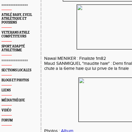
===============
ATHLÉ BABY, EVEIL
ATHLÈTIQUE ET
POUSSINS
VETERANS ATHLE
COMPÉTITEURS
SPORT ADAPTÉ
ATHLÉTISME
Nawal MENIKER : Finaliste 1m82
===============
Maud SANMIQUEL "maudite haie" : Demi finalis
chute a la 6eme haie qui lui prive de la finale
SECTIONS LOCALES
BLOGS ET PHOTOS
LIENS
MÉDIATHÈQUE
VIDÉO
FORUM
Photos :
Album