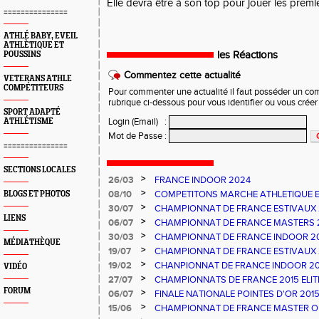
Elle devra être à son top pour jouer les premi
===============
ATHLÉ BABY, EVEIL
ATHLÈTIQUE ET
les Réactions
POUSSINS
Commentez cette actualité
VETERANS ATHLE
COMPÉTITEURS
Pour commenter une actualité il faut posséder un compt
rubrique ci-dessous pour vous identifier ou vous crée
SPORT ADAPTÉ
Login (Email)
:
ATHLÉTISME
Mot de Passe
:
===============
SECTIONS LOCALES
>
26/03
FRANCE INDOOR 2024
>
08/10
COMPETITONS MARCHE ATHLETIQUE E
BLOGS ET PHOTOS
PESCARA
>
30/07
CHAMPIONNAT DE FRANCE ESTIVAUX
LIENS
>
06/07
CHAMPIONNAT DE FRANCE MASTERS 
>
30/03
CHAMPIONNAT DE FRANCE INDOOR 2
MÉDIATHÈQUE
>
19/07
CHAMPIONNAT DE FRANCE ESTIVAUX
>
19/02
CHANPIONNAT DE FRANCE INDOOR 20
VIDÉO
>
27/07
CHAMPIONNATS DE FRANCE 2015 ELIT
NATIONAUX ATHLE 66 - UN TITRE ET 
FORUM
>
06/07
FINALE NATIONALE POINTES D'OR 20
FRANCE ATHLE 66
>
15/06
CHAMPIONNAT DE FRANCE MASTER OB