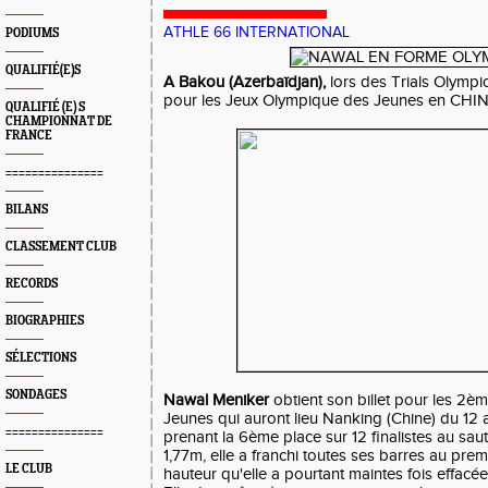
ATHLE 66 INTERNATIONAL
PODIUMS
QUALIFIÉ(E)S
A Bakou (Azerbaïdjan),
lors des Trials Olympi
pour les Jeux Olympique des Jeunes en CHIN
QUALIFIÉ (E) S
CHAMPIONNAT DE
FRANCE
===============
BILANS
CLASSEMENT CLUB
RECORDS
BIOGRAPHIES
SÉLECTIONS
SONDAGES
Nawal Meniker
obtient son billet pour les 2
Jeunes qui auront lieu Nanking (Chine) du 12
===============
prenant la 6ème place sur 12 finalistes au sau
1,77m, elle a franchi toutes ses barres au premi
LE CLUB
hauteur qu'elle a pourtant maintes fois effacée