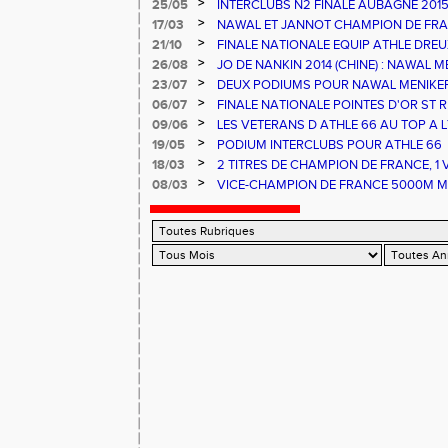
>
25/05
INTERCLUBS N2 FINALE AUBAGNE 201
>
17/03
NAWAL ET JANNOT CHAMPION DE FRA
>
21/10
FINALE NATIONALE EQUIP ATHLE DREU
>
26/08
JO DE NANKIN 2014 (CHINE) : NAWAL M
RECORD DE FRANCE
>
23/07
DEUX PODIUMS POUR NAWAL MENIKER
>
06/07
FINALE NATIONALE POINTES D'OR ST
D FRANCE ESPOIRS ET NATIONAUX ALB
>
09/06
LES VETERANS D ATHLE 66 AU TOP A LY
>
19/05
PODIUM INTERCLUBS POUR ATHLE 66
>
18/03
2 TITRES DE CHAMPION DE FRANCE, 1
FRANCE ET UNE 3EME PLACE POUR AT
>
08/03
VICE-CHAMPION DE FRANCE 5000M MA
AUX FRANCE HIVERNAUX