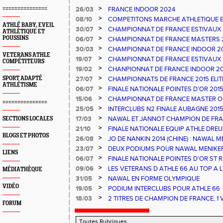
>
===============
26/03
FRANCE INDOOR 2024
>
08/10
COMPETITONS MARCHE ATHLETIQUE E
ATHLÉ BABY, EVEIL
PESCARA
>
30/07
CHAMPIONNAT DE FRANCE ESTIVAUX
ATHLÈTIQUE ET
>
POUSSINS
06/07
CHAMPIONNAT DE FRANCE MASTERS 
>
30/03
CHAMPIONNAT DE FRANCE INDOOR 2
VETERANS ATHLE
>
19/07
CHAMPIONNAT DE FRANCE ESTIVAUX
COMPÉTITEURS
>
19/02
CHANPIONNAT DE FRANCE INDOOR 20
>
SPORT ADAPTÉ
27/07
CHAMPIONNATS DE FRANCE 2015 ELIT
ATHLÉTISME
NATIONAUX ATHLE 66 - UN TITRE ET 
>
06/07
FINALE NATIONALE POINTES D'OR 20
FRANCE ATHLE 66
>
15/06
CHAMPIONNAT DE FRANCE MASTER OB
===============
>
25/05
INTERCLUBS N2 FINALE AUBAGNE 201
>
17/03
NAWAL ET JANNOT CHAMPION DE FRA
SECTIONS LOCALES
>
21/10
FINALE NATIONALE EQUIP ATHLE DREU
BLOGS ET PHOTOS
>
26/08
JO DE NANKIN 2014 (CHINE) : NAWAL M
RECORD DE FRANCE
>
23/07
DEUX PODIUMS POUR NAWAL MENIKER
LIENS
>
06/07
FINALE NATIONALE POINTES D'OR ST
D FRANCE ESPOIRS ET NATIONAUX ALB
>
09/06
LES VETERANS D ATHLE 66 AU TOP A LY
MÉDIATHÈQUE
>
31/05
NAWAL EN FORME OLYMPIQUE
VIDÉO
>
19/05
PODIUM INTERCLUBS POUR ATHLE 66
>
18/03
2 TITRES DE CHAMPION DE FRANCE, 1
FORUM
FRANCE ET UNE 3EME PLACE POUR AT