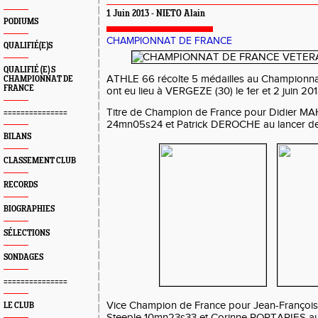
1 Juin 2013 - NIETO Alain
PODIUMS
CHAMPIONNAT DE FRANCE
QUALIFIÉ(E)S
QUALIFIÉ (E) S
ATHLE 66 récolte 5 médailles au Championna
CHAMPIONNAT DE
FRANCE
ont eu lieu à VERGEZE (30) le 1er et 2 juin 201
Titre de Champion de France pour Didier 
===============
24mn05s24 et Patrick DEROCHE au lancer d
BILANS
CLASSEMENT CLUB
RECORDS
BIOGRAPHIES
SÉLECTIONS
SONDAGES
===============
Vice Champion de France pour Jean-Franç
LE CLUB
Steeple 10mn23s33 et Corinne PORTARIES au 