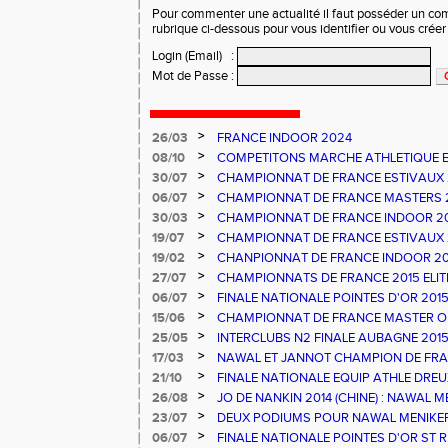
Pour commenter une actualité il faut posséder un compt
rubrique ci-dessous pour vous identifier ou vous crée
Login (Email)
:
Mot de Passe
:
>
26/03
FRANCE INDOOR 2024
>
08/10
COMPETITONS MARCHE ATHLETIQUE E
PESCARA
>
30/07
CHAMPIONNAT DE FRANCE ESTIVAUX
>
06/07
CHAMPIONNAT DE FRANCE MASTERS 
>
30/03
CHAMPIONNAT DE FRANCE INDOOR 2
>
19/07
CHAMPIONNAT DE FRANCE ESTIVAUX
>
19/02
CHANPIONNAT DE FRANCE INDOOR 20
>
27/07
CHAMPIONNATS DE FRANCE 2015 ELIT
NATIONAUX ATHLE 66 - UN TITRE ET 
>
06/07
FINALE NATIONALE POINTES D'OR 20
FRANCE ATHLE 66
>
15/06
CHAMPIONNAT DE FRANCE MASTER OB
>
25/05
INTERCLUBS N2 FINALE AUBAGNE 201
>
17/03
NAWAL ET JANNOT CHAMPION DE FRA
>
21/10
FINALE NATIONALE EQUIP ATHLE DREU
>
26/08
JO DE NANKIN 2014 (CHINE) : NAWAL M
RECORD DE FRANCE
>
23/07
DEUX PODIUMS POUR NAWAL MENIKER
>
06/07
FINALE NATIONALE POINTES D'OR ST