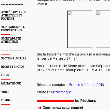
29m40.
===============
ATHLÉ BABY, EVEIL
ATHLÈTIQUE ET
POUSSINS
VETERANS ATHLE
COMPÉTITEURS
SPORT ADAPTÉ
ATHLÉTISME
===============
Sur la troisième marche su podium a nouvea
lancer de Marteau 37m54.
SECTIONS LOCALES
Pour finir une belle 5ème place pour Stépha
BLOGS ET PHOTOS
2017 pts et 8ème Jean-pierre CHIPEAUX 30
LIENS
MÉDIATHÈQUE
Résultats complets :
France Vétérans 2013
Photos :
Mediathèque
VIDÉO
FORUM
les Réactions
Commentez cette actualité