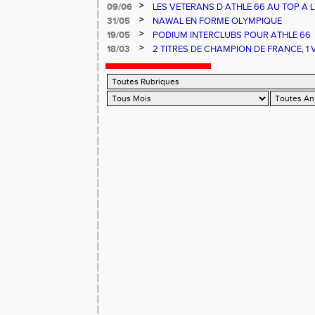
D FRANCE ESPOIRS ET NATIONAUX ALB
>
09/06
LES VETERANS D ATHLE 66 AU TOP A LY
>
31/05
NAWAL EN FORME OLYMPIQUE
>
19/05
PODIUM INTERCLUBS POUR ATHLE 66
>
18/03
2 TITRES DE CHAMPION DE FRANCE, 1
FRANCE ET UNE 3EME PLACE POUR AT