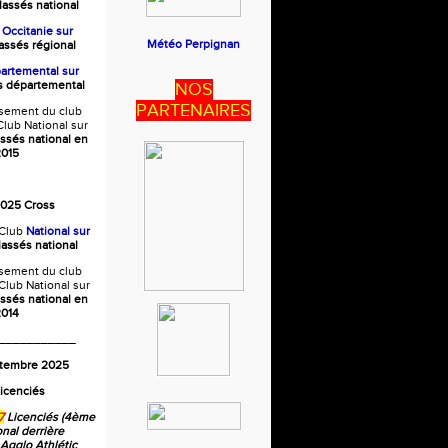
lassés national
b
Occitanie
sur
Météo Perpignan
lassés régional
artemental sur
és départemental
NOS
PARTENAIRES
ssement du club
lub National sur
assés national en
015
2025 Cross
Club
National sur
lassés national
ssement du club
Club National sur
assés national en
014
___________
ptembre 2025
icenciés
7
Licenciés (4ème
onal derrière
 Agglo Athlétic