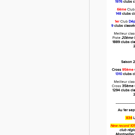
1976
clubs c
6ème
Clu
148
clubs c
1er
Club
Dép
9
clubs class
Meilleur cla
Piste
20ème
C
1889 clubs cl
2
Saison 
Cross
95ème
1310
clubs c
Meilleur cla
Cross
35ème
1294 clubs cl
2
_________
Au 1er se
834
L
New record 101
club régi
Montpellier