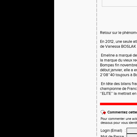
Retour
sur le phénom
En 2012, une seule ath
de Vanessa BOSLAK à
Emeline a marqué de 
la marque du vieux re
Bompas fin novembre 
début janvier, elle a 
2’08’’40 toujours à 
En tête des bilans fr
championne de France 
‘’ELITE’’ la mettrait e
Commentez cette 
Pour commenter une actual
dessous pour vous identi
Login (Email)
:
Mot de Passe
: