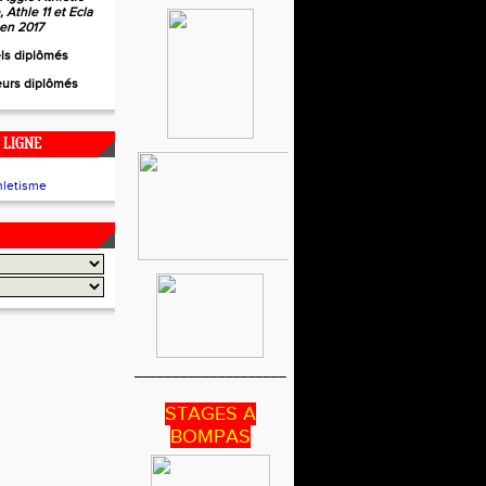
 Athle 11 et Ecla
 en 2017
els diplômés
eurs diplômés
 LIGNE
____________________
STAGES A
BOMPAS