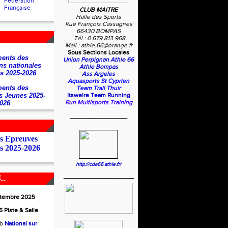
Fédération
Française
CLUB MAITRE
Halle des Sports
Rue François Cassagnes
66430 BOMPAS
Tél : 0 679 813 968
Mail : athle.66@orange.fr
Sous Sections Locales
ents des
Union Perpignan Athle 66
ns nationales
Athle Bompas
s 2025-2026
Ass Argeles
Aquasports St Cyprien
ents des
Team Trail Thuir
s Jeunes 2025-
Itsweire Team Running
Run Multisports Training
026
________________
es Epreuves
s 2025-2026
http://cda66.athle.fr/
_______________________
..
ptembre 2025
 Piste & Salle
ub
National sur