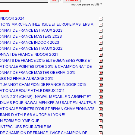
mot de passe oublié ?
INDOOR 2024
TONS MARCHE ATHLETIQUE ET EUROPE MASTERS A
A
NNAT DE FRANCE ESTIVAUX 2023
NNAT DE FRANCE MASTERS 2023
NNAT DE FRANCE INDOOR 2023
NNAT DE FRANCE ESTIVAUX 2022
NNAT DE FRANCE INDOOR 2021
NNATS DE FRANCE 2015 ELITE-JEUNES-ESPOIRS ET
UX ATHLE 66 - UN TITRE ET UN PODIUM
NATIONALE POINTES D'OR 2015 & CHAMPIONNAT DE
ATHLE 66
NNAT DE FRANCE MASTER OBERNAI 2015
UBS N2 FINALE AUBAGNE 2015
T JANNOT CHAMPION DE FRANCE INDOOR 2015
NATIONALE EQUIP ATHLE DREUX 2014
NKIN 2014 (CHINE) : NAWAL MEDAILLE D ARGENT ET
DE FRANCE
DIUMS POUR NAWAL MENIKER AU SAUT EN HAUTEUR
NATIONALE POINTES D'OR ST RENAN CHAMPIONNATS
E ESPOIRS ET NATIONAUX ALBI
RANS D ATHLE 66 AU TOP A LYON !!!
N FORME OLYMPIQUE
INTERCLUBS POUR ATHLE 66
S DE CHAMPION DE FRANCE, 1 VICE CHAMPION DE