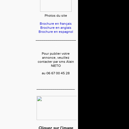
Photos du site
Brochure en français
Brochure en anglais
Brochure en espagnol
____________________
Pour publier votre
annonce, veuillez
contacter par sms Alain
NIETO
au 06 67 00 45 28
___________________
Cliquez sur l'image