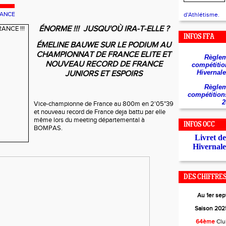
RANCE
d'Athlétisme.
ÉNORME !!!
JUSQU'OÙ IRA-T-ELLE ?
INFOS FFA
ÉMELINE
BAUWE SUR LE PODIUM AU
CHAMPIONNAT DE FRANCE ELITE ET
Règlem
NOUVEAU RECORD DE FRANCE
compétitio
Hivernale
JUNIORS ET ESPOIRS
Règlem
compétition
2
Vice-championne de France au 800m en 2'05"39
et nouveau record de France deja battu par elle
même lors du meeting départemental à
INFOS OCC
BOMPAS.
Livret d
Hivernale
DES CHIFFRES.
Au 1er se
Saison 2025
64ème
Cl