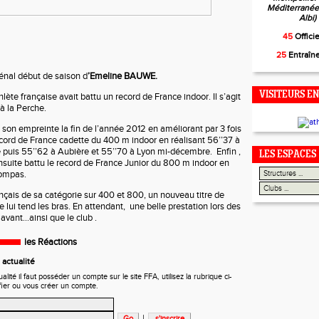
Méditerranée,
Albi)
45
Offici
25
Entraîn
énal début de saison d
’Emeline BAUWE.
VISITEURS EN
lète française avait battu un record de France indoor. Il s’agit
 la Perche.
son empreinte la fin de l’année 2012 en améliorant par 3 fois
cord de France cadette du 400 m indoor en réalisant 56’’37 à
puis 55’’62 à Aubière et 55’’70 à Lyon mi-décembre. Enfin ,
LES ESPACES
ensuite battu le record de France Junior du 800 m indoor en
Bompas.
ançais de sa catégorie sur 400 et 800, un nouveau titre de
lui tend les bras. En attendant, une belle prestation lors des
n avant…ainsi que le club .
les Réactions
actualité
ité il faut posséder un compte sur le site FFA, utilisez la rubrique ci-
fier ou vous créer un compte.
|