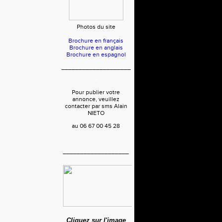
Photos du site
Brochure en français
Brochure en anglais
Brochure en espagnol
____________________
Pour publier votre
annonce, veuillez
contacter par sms Alain
NIETO
au 06 67 00 45 28
___________________
Cliquez sur l'image