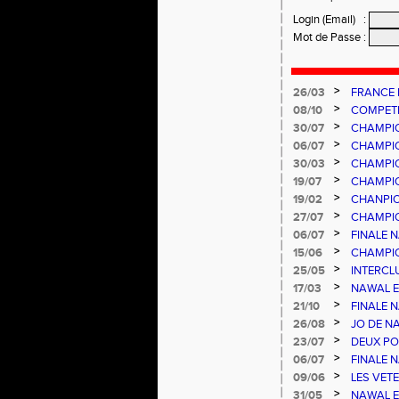
Login (Email)
:
Mot de Passe
:
>
26/03
FRANCE 
>
08/10
COMPETI
PESCAR
>
30/07
CHAMPIO
>
06/07
CHAMPIO
>
30/03
CHAMPIO
>
19/07
CHAMPIO
>
19/02
CHANPIO
>
27/07
CHAMPIO
NATIONA
>
06/07
FINALE 
FRANCE 
>
15/06
CHAMPIO
>
25/05
INTERCL
>
17/03
NAWAL E
>
21/10
FINALE 
>
26/08
JO DE NA
RECORD 
>
23/07
DEUX PO
>
06/07
FINALE 
D FRANC
>
09/06
LES VETE
>
31/05
NAWAL E