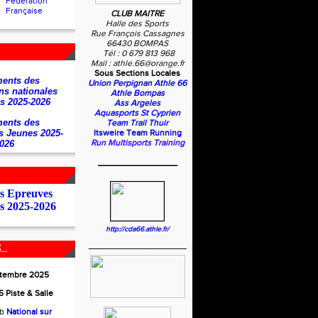
Fédération
Française
CLUB MAITRE
Halle des Sports
Rue François Cassagnes
66430 BOMPAS
Tél : 0 679 813 968
Mail : athle.66@orange.fr
Sous Sections Locales
ents des
Union Perpignan Athle 66
ns nationales
Athle Bompas
s 2025-2026
Ass Argeles
Aquasports St Cyprien
ents des
Team Trail Thuir
s Jeunes 2025-
Itsweire Team Running
Run Multisports Training
026
________________
es Epreuves
s 2025-2026
http://cda66.athle.fr/
_______________________
..
ptembre 2025
 Piste & Salle
ub
National sur