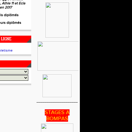
 Athle 11 et Ecla
 en 2017
els diplômés
eurs diplômés
 LIGNE
____________________
STAGES A
BOMPAS