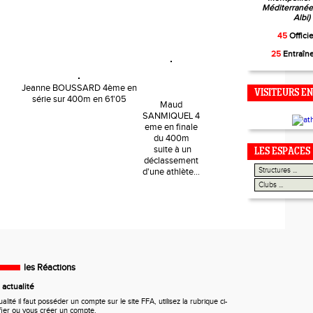
Méditerranée,
Albi)
45
Offici
25
Entraîn
Jeanne BOUSSARD 4ème en
VISITEURS EN
série sur 400m en 61'05
Maud
SANMIQUEL 4
eme en finale
du 400m
suite à un
LES ESPACES
déclassement
d'une athlète...
les Réactions
actualité
ité il faut posséder un compte sur le site FFA, utilisez la rubrique ci-
fier ou vous créer un compte.