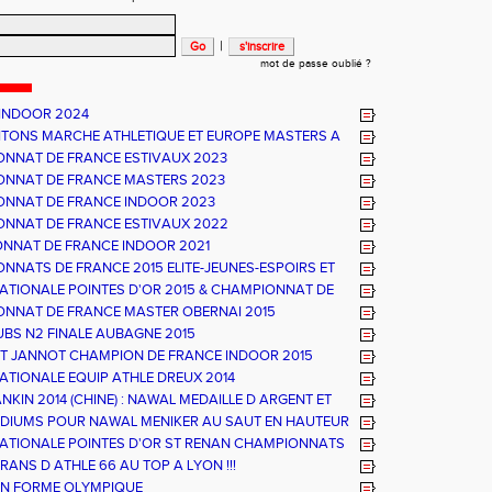
|
mot de passe oublié ?
INDOOR 2024
TONS MARCHE ATHLETIQUE ET EUROPE MASTERS A
A
NNAT DE FRANCE ESTIVAUX 2023
NNAT DE FRANCE MASTERS 2023
NNAT DE FRANCE INDOOR 2023
NNAT DE FRANCE ESTIVAUX 2022
NNAT DE FRANCE INDOOR 2021
NNATS DE FRANCE 2015 ELITE-JEUNES-ESPOIRS ET
UX ATHLE 66 - UN TITRE ET UN PODIUM
NATIONALE POINTES D'OR 2015 & CHAMPIONNAT DE
ATHLE 66
NNAT DE FRANCE MASTER OBERNAI 2015
UBS N2 FINALE AUBAGNE 2015
T JANNOT CHAMPION DE FRANCE INDOOR 2015
NATIONALE EQUIP ATHLE DREUX 2014
NKIN 2014 (CHINE) : NAWAL MEDAILLE D ARGENT ET
DE FRANCE
DIUMS POUR NAWAL MENIKER AU SAUT EN HAUTEUR
NATIONALE POINTES D'OR ST RENAN CHAMPIONNATS
E ESPOIRS ET NATIONAUX ALBI
RANS D ATHLE 66 AU TOP A LYON !!!
N FORME OLYMPIQUE