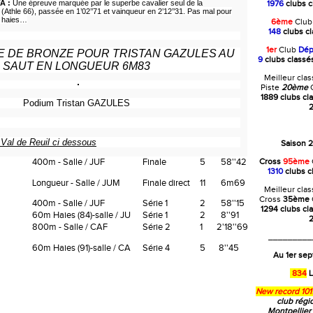
FA :
Une épreuve marquée par le superbe cavalier seul de la
1976
clubs c
(Athle 66), passée en 1’02’’71 et vainqueur en 2’12’’31. Pas mal pour
m haies…
6ème
Clu
148
clubs c
1er
Club
Dép
E DE BRONZE POUR TRISTAN GAZULES AU
9
clubs class
SAUT EN LONGUEUR 6M83
Meilleur cla
Piste
20ème
C
1889 clubs cl
Podium Tristan GAZULES
2
 Val de Reuil ci dessous
Saison 
400m - Salle / JUF
Finale
5
58''42
Cross
95ème
1310
clubs c
Longueur - Salle / JUM
Finale direct
11
6m69
Meilleur cla
Cross
35ème
400m - Salle / JUF
Série 1
2
58''15
1294 clubs cl
60m Haies (84)-salle / JU
Série 1
2
8''91
2
800m - Salle / CAF
Série 2
1
2'18''69
_________
60m Haies (91)-salle / CA
Série 4
5
8''45
Au 1er se
834
L
New record 101
club régi
Montpellier