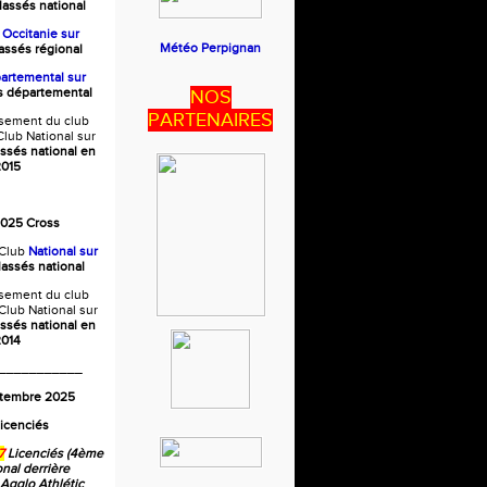
lassés national
b
Occitanie
sur
Météo Perpignan
lassés régional
artemental sur
és départemental
NOS
PARTENAIRES
ssement du club
lub National sur
assés national en
015
2025 Cross
Club
National sur
lassés national
ssement du club
Club National sur
assés national en
014
___________
ptembre 2025
icenciés
7
Licenciés (4ème
onal derrière
 Agglo Athlétic