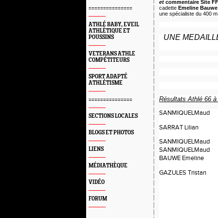
et
commentaire Site F
===============
cadette
Emeline Bauwe
une spécialiste du 400 
ATHLÉ BABY, EVEIL
ATHLÈTIQUE ET
UNE MEDAILL
POUSSINS
VETERANS ATHLE
COMPÉTITEURS
SPORT ADAPTÉ
ATHLÉTISME
Résultats Athlé 66 à
===============
SANMIQUELMaud
SECTIONS LOCALES
SARRAT Lilian
BLOGS ET PHOTOS
SANMIQUELMaud
LIENS
SANMIQUELMaud
BAUWE Emeline
MÉDIATHÈQUE
GAZULES Tristan
VIDÉO
FORUM