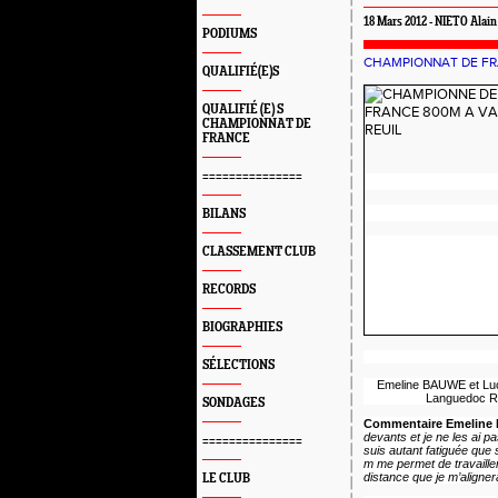
18 Mars 2012 - NIETO Alain
PODIUMS
CHAMPIONNAT DE F
QUALIFIÉ(E)S
QUALIFIÉ (E) S
CHAMPIONNAT DE
FRANCE
===============
BILANS
CLASSEMENT CLUB
RECORDS
BIOGRAPHIES
SÉLECTIONS
Emeline BAUWE et Luci
Languedoc Ro
SONDAGES
Commentaire Emeline B
devants et je ne les ai pa
===============
suis autant fatiguée que 
m me permet de travailler
distance que je m’alignera
LE CLUB