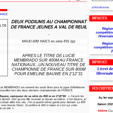
d'Athlétisme.
RANCE
INFOS FFA
DEUX PODIUMS AU CHAMPIONNAT
DE FRANCE JEUNES A VAL DE REUIL
Règlem
compétitio
Hivernale
MAUD 60M HAIES en série 8'91 (rp)
Règlem
compétition
2
APRES LE TITRE DE LUCIE
MEMBRADO SUR 400M AU FRANCE
INFOS OCC
NATIONAUX...UN NOUVEAU TITRE DE
Livret d
CHAMPIONNE DE FRANCE SUR 800M
Hivernale
POUR EMELINE BAUWE EN 2'12"31
e MEMBRADO ont ramené les seuls titres pour la Ligue d'Athlétisme
DES CHIFFRES.
ussillon lors des deux derniers championnats de FRANCE
auwe, vainqueur de sa série du 800 m en 2’18’’69
: «
J’ai pris les
Au 1er se
s lâchés. Dès qu’une fille revenait, je devais accélérer. C’est bizarre, je
si j’étais allée très vite. J’en ai quand même gardé pour demain. Le 800
Saison 2025
 mon foncier l’hiver. Je préfère le 400 m haies et c’est sur cette
i cet été.
»
64ème
Cl