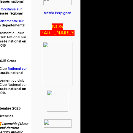
lassés national
b
Occitanie
sur
Météo Perpignan
lassés régional
artemental sur
és départemental
NOS
PARTENAIRES
ssement du club
lub National sur
assés national en
015
2025 Cross
Club
National sur
lassés national
ssement du club
Club National sur
assés national en
014
___________
ptembre 2025
icenciés
7
Licenciés (4ème
onal derrière
 Agglo Athlétic