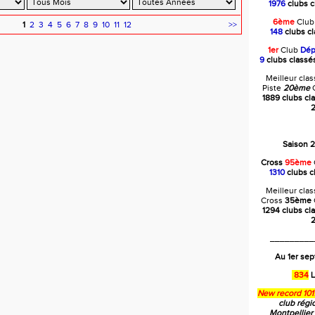
1976
clubs c
6ème
Clu
1
2
3
4
5
6
7
8
9
10
11
12
>>
148
clubs c
1er
Club
Dép
9
clubs class
Meilleur cla
Piste
20ème
C
1889 clubs cl
2
Saison 
Cross
95ème
1310
clubs c
Meilleur cla
Cross
35ème
1294 clubs cl
2
_________
Au 1er se
834
L
New record 101
club régi
Montpellier