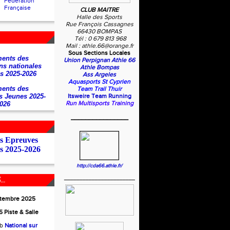
Fédération
Française
CLUB MAITRE
Halle des Sports
Rue François Cassagnes
66430 BOMPAS
Tél : 0 679 813 968
Mail : athle.66@orange.fr
Sous Sections Locales
ents des
Union Perpignan Athle 66
ns nationales
Athle Bompas
s 2025-2026
Ass Argeles
Aquasports St Cyprien
ents des
Team Trail Thuir
s Jeunes 2025-
Itsweire Team Running
Run Multisports Training
026
________________
es Epreuves
s 2025-2026
http://cda66.athle.fr/
_______________________
..
ptembre 2025
 Piste & Salle
ub
National sur