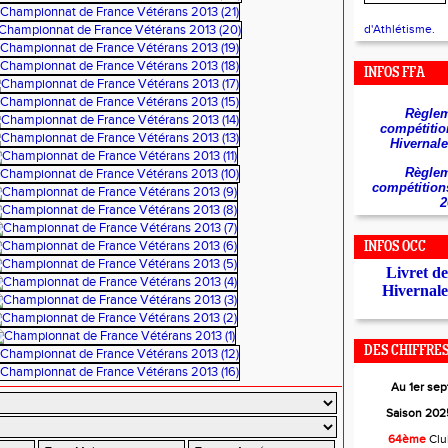
d'Athlétisme.
INFOS FFA
Règlem
compétitio
Hivernale
Règlem
compétition
2
INFOS OCC
Livret d
Hivernale
DES CHIFFRES.
Au 1er se
Saison 2025
64ème
Cl