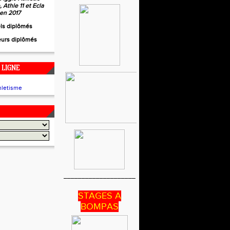
 Athle 11 et Ecla
 en 2017
els diplômés
eurs diplômés
 LIGNE
____________________
STAGES A
BOMPAS