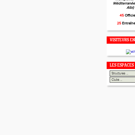
Méditerranée,
Albi)
45
Offici
25
Entraîn
VISITEURS EN
LES ESPACES