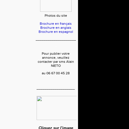
Photos du site
Brochure en français
Brochure en anglais
Brochure en espagnol
____________________
Pour publier votre
annonce, veuillez
contacter par sms Alain
NIETO
au 06 67 00 45 28
___________________
Cliquez sur l'image