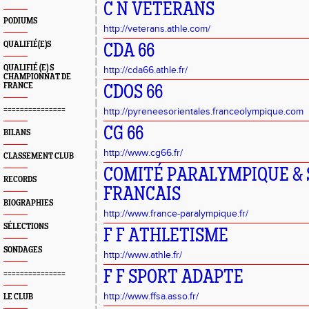
C N VETERANS
PODIUMS
http://veterans.athle.com/
QUALIFIÉ(E)S
CDA 66
QUALIFIÉ (E) S
http://cda66.athle.fr/
CHAMPIONNAT DE
FRANCE
CDOS 66
===============
http://pyreneesorientales.franceolympique.com
CG 66
BILANS
http://www.cg66.fr/
CLASSEMENT CLUB
COMITÉ PARALYMPIQUE & 
RECORDS
FRANCAIS
BIOGRAPHIES
http://www.france-paralympique.fr/
SÉLECTIONS
F F ATHLETISME
SONDAGES
http://www.athle.fr/
F F SPORT ADAPTE
===============
http://www.ffsa.asso.fr/
LE CLUB