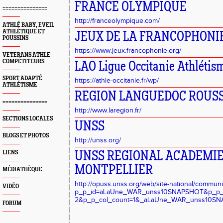
FRANCE OLYMPIQUE
===============
http://franceolympique.com/
ATHLÉ BABY, EVEIL
ATHLÈTIQUE ET
JEUX DE LA FRANCOPHONI
POUSSINS
https://www.jeux.francophonie.org/
VETERANS ATHLE
COMPÉTITEURS
LAO Ligue Occitanie Athlétis
SPORT ADAPTÉ
https://athle-occitanie.fr/wp/
ATHLÉTISME
REGION LANGUEDOC ROUS
===============
http://www.laregion.fr/
SECTIONS LOCALES
UNSS
BLOGS ET PHOTOS
http://unss.org/
LIENS
UNSS REGIONAL ACADEMIE
MONTPELLIER
MÉDIATHÈQUE
http://opuss.unss.org/web/site-national/communi
VIDÉO
p_p_id=aLaUne_WAR_unss10SNAPSHOT&p_p_li
2&p_p_col_count=1&_aLaUne_WAR_unss10SN
FORUM