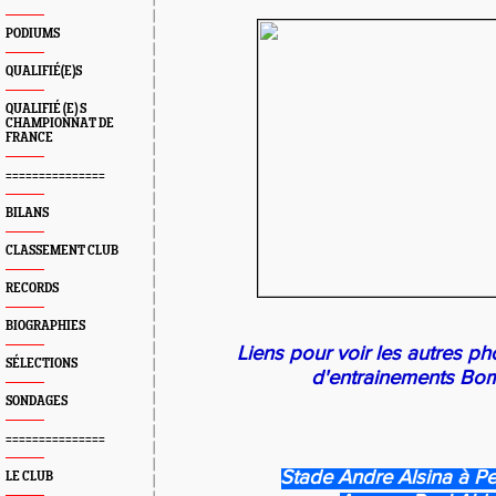
PODIUMS
QUALIFIÉ(E)S
QUALIFIÉ (E) S
CHAMPIONNAT DE
FRANCE
===============
BILANS
CLASSEMENT CLUB
RECORDS
BIOGRAPHIES
Liens pour voir les autres ph
SÉLECTIONS
d'entrainements Bo
SONDAGES
===============
Stade Andre Alsina à P
LE CLUB