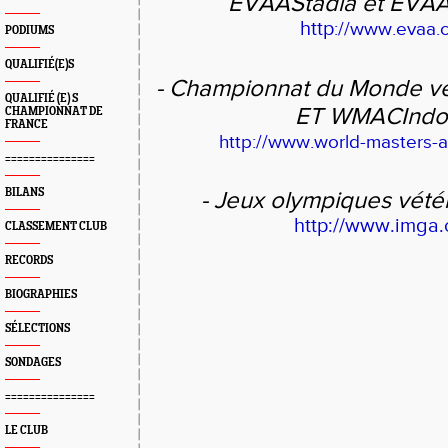
EVAAStadia et EVA
http
://www.evaa.c
PODIUMS
QUALIFIÉ(E)S
- Championnat du Monde v
QUALIFIÉ (E) S
ET WMACIndo
CHAMPIONNAT DE
FRANCE
http://www.world-masters-at
===============
BILANS
- Jeux olympiques vét
http://www.imga.
CLASSEMENT CLUB
RECORDS
BIOGRAPHIES
SÉLECTIONS
SONDAGES
===============
LE CLUB