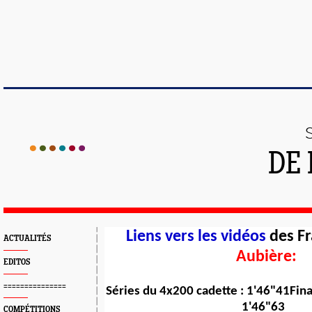
DE 
Liens vers les vidéos
des F
ACTUALITÉS
Aubière:
EDITOS
===============
Séries du 4x200 cadette : 1'46"41
Fina
1'46"63
COMPÉTITIONS